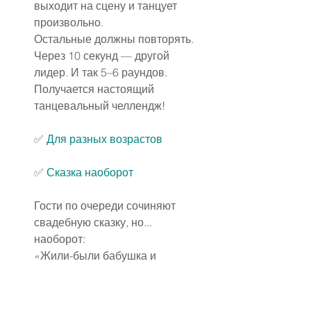
выходит на сцену и танцует 
произвольно.
Остальные должны повторять.
Через 10 секунд — другой 
лидер. И так 5–6 раундов.
Получается настоящий 
танцевальный челлендж!
✅
Для разных возрастов
✅
Сказка наоборот
Гости по очереди сочиняют 
свадебную сказку, но... 
наоборот:
«Жили-были бабушка и 
дедушка. Они развелись…»
«Однажды жених убежал с 
торта…»