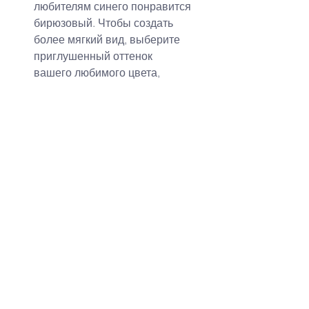
любителям синего понравится 
бирюзовый. Чтобы создать 
более мягкий вид, выберите 
приглушенный оттенок 
вашего любимого цвета, 
соединив его с белым или 
зеленым цветом. Ограничьте 
вашу палитру до трех цветов.
Цветочная сила
Пионы, которые выглядят 
пышными и великолепными в 
букете, являются отличным 
выбором для июньской 
свадьбы. Ближе к концу 
сезона появляются 
подсолнухи и георгины. Для 
создания простых и 
прекрасных центральных 