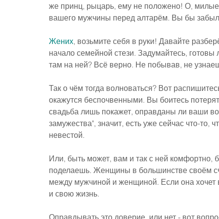
же принц, рыцарь, ему не положено! О, милые 
вашего мужчины перед алтарём. Вы бы забыли
Жених
, возьмите себя в руки! Давайте разбер
начало семейной стези. Задумайтесь, готовы л
там на ней? Всё верно. Не побывав, не узнае
Так о чём тогда волноваться? Вот распишитесь
окажутся беспочвенными. Вы боитесь потерять
свадьба лишь покажет, оправданы ли ваши во
замужества", значит, есть уже сейчас что-то, 
невестой.
Или, быть может, вам и так с ней комфортно, бе
поделаешь. Женщины в большинстве своём сч
между мужчиной и женщиной. Если она хочет в
и свою жизнь.
Оправдывать это доверие, или нет - вот вопро