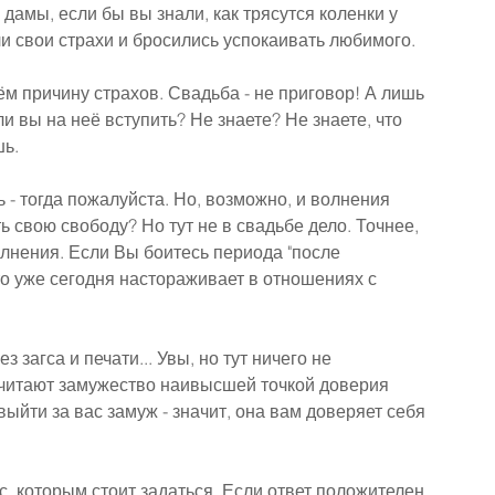
дамы, если бы вы знали, как трясутся коленки у 
 свои страхи и бросились успокаивать любимого.
ём причину страхов. Свадьба - не приговор! А лишь 
и вы на неё вступить? Не знаете? Не знаете, что 
шь.
 - тогда пожалуйста. Но, возможно, и волнения 
 свою свободу? Но тут не в свадьбе дело. Точнее, 
лнения. Если Вы боитесь периода "после 
что уже сегодня настораживает в отношениях с 
з загса и печати... Увы, но тут ничего не 
итают замужество наивысшей точкой доверия 
ыйти за вас замуж - значит, она вам доверяет себя 
с, которым стоит задаться. Если ответ положителен, 