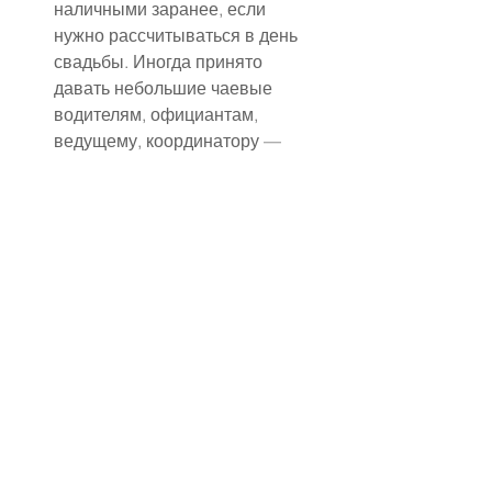
наличными заранее, если 
нужно рассчитываться в день 
свадьбы. Иногда принято 
давать небольшие чаевые 
водителям, официантам, 
ведущему, координатору — 
не забудьте и об этом 
моменте.
✔ Заранее продуманный 
экстренный план
План "Б" пригодится, если что-
то пойдёт не так: дождь, 
опоздание транспорта, 
перенос церемонии. Даже 
простые договорённости 
(например, где прятаться от 
ливня) могут снять стресс.