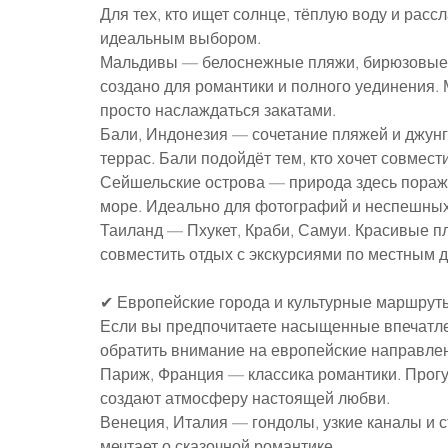
Для тех, кто ищет солнце, тёплую воду и расс
идеальным выбором.
Мальдивы — белоснежные пляжи, бирюзовые л
создано для романтики и полного уединения. 
просто наслаждаться закатами.
Бали, Индонезия — сочетание пляжей и джунг
террас. Бали подойдёт тем, кто хочет совмест
Сейшельские острова — природа здесь поражае
море. Идеально для фотографий и неспешных
Таиланд — Пхукет, Краби, Самуи. Красивые п
совместить отдых с экскурсиями по местным 
✔ Европейские города и культурные маршрут
Если вы предпочитаете насыщенные впечатлени
обратить внимание на европейские направле
Париж, Франция — классика романтики. Прогу
создают атмосферу настоящей любви.
Венеция, Италия — гондолы, узкие каналы и с
мечтает о сказочной романтике.