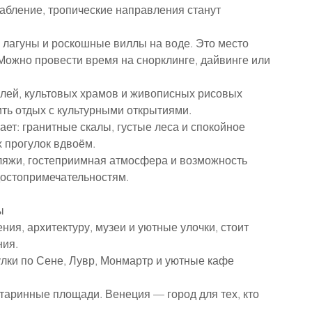
лабление, тропические направления станут 
агуны и роскошные виллы на воде. Это место 
Можно провести время на снорклинге, дайвинге или 
лей, культовых храмов и живописных рисовых 
ить отдых с культурными открытиями.
т: гранитные скалы, густые леса и спокойное 
 прогулок вдвоём.
ляжи, гостеприимная атмосфера и возможность 
достопримечательностям.
ы
я, архитектуру, музеи и уютные улочки, стоит 
ния.
лки по Сене, Лувр, Монмартр и уютные кафе 
таринные площади. Венеция — город для тех, кто 