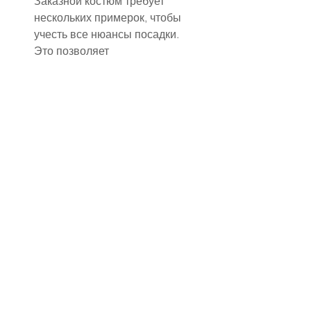
Заказной костюм требует 
нескольких примерок, чтобы 
учесть все нюансы посадки. 
Это позволяет 
подкорректировать длину 
рукавов и брюк, ширину плеч, 
посадку пиджака и воротника. 
Каждая примерка приближает 
костюм к идеальному 
состоянию, гарантируя 
комфорт и уверенность 
жениха в день свадьбы.
✔ Стиль и соответствие 
свадьбе
Важно, чтобы костюм 
гармонировал с концепцией 
свадьбы и образом невесты. 
Для классической свадьбы 