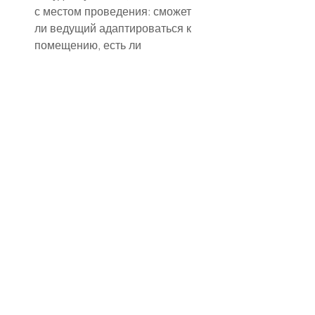
с местом проведения: сможет 
ли ведущий адаптироваться к 
помещению, есть ли 
ограничения по звуку или 
времени.
✔ Пакет услуг и условия 
сотрудничества
Обязательно нужно уточнить 
стоимость работы и что 
именно входит в пакет услуг. 
Предусмотрены ли 
дополнительные часы, и как 
они оплачиваются? Есть ли 
авансовый платеж, условия 
отмены или переноса даты, 
какие требования к договору? 
Эти вопросы помогут 