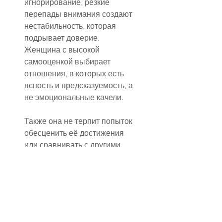
игнорирование, резкие 
перепады внимания создают 
нестабильность, которая 
подрывает доверие. 
Женщина с высокой 
самооценкой выбирает 
отношения, в которых есть 
ясность и предсказуемость, а 
не эмоциональные качели.
Также она не терпит попыток 
обесценить её достижения 
или сравнивать с другими. 
Соревнование, ревность к 
успехам и желание 
самоутвердиться за счёт 
партнёрши для неё 
неприемлемы. Поддержка и 
уважение — обязательные 