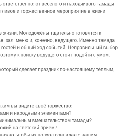
ь ответственно: от веселого и находчивого тамады 
стливое и торжественное мероприятие в жизни 
 жизни. Молодожёны тщательно готовятся к 
, зал, меню и, конечно, ведущего. Именно тамада 
е гостей и общий ход событий. Неправильный выбор 
оэтому к поиску ведущего стоит подойти с умом.
 который сделает праздник по-настоящему тёплым, 
аким вы видите своё торжество:
рсами и народными элементами?
 минимальным вмешательством тамады?
ожий на светский приём?
важно, чтобы их подход совпадал с вашим 