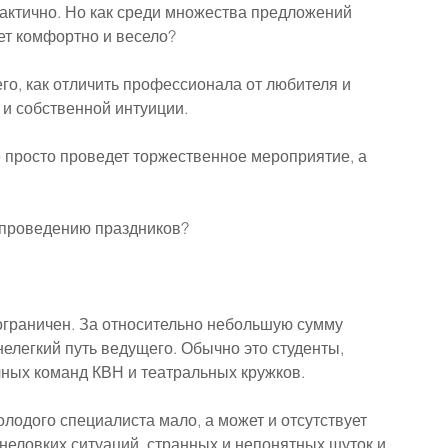
 тактично. Но как среди множества предложений 
дет комфортно и весело?
о, как отличить профессионала от любителя и 
 и собственной интуиции.
не просто проведет торжественное мероприятие, а 
 проведению праздников?
 ограничен. За относительно небольшую сумму 
елегкий путь ведущего. Обычно это студенты, 
чных команд КВН и театральных кружков.
олодого специалиста мало, а может и отсутствует 
 неловких ситуаций, странных и непонятных шуток и 