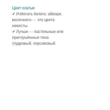
Цвет платья
:
✔ Избегать белого, айвори, 
молочного — это цвета 
невесты.
✔ Лучше — пастельные или 
приглушённые тона 
(пудровый, персиковый, 
лавандовый, пыльно-
розовый, светло-зелёный, 
голубой).
✔ Можно согласовать цвет 
платья с другими подружками 
невесты.
Фасон:
✔ Удобный, женственный, без 
глубоких вырезов и ультра-
мини.