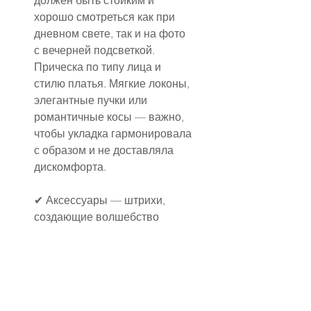
должен быть стойким и 
хорошо смотреться как при 
дневном свете, так и на фото 
с вечерней подсветкой.
Прическа по типу лица и 
стилю платья. Мягкие локоны, 
элегантные пучки или 
романтичные косы — важно, 
чтобы укладка гармонировала 
с образом и не доставляла 
дискомфорта.
✔ Аксессуары — штрихи, 
создающие волшебство
Даже самые мелкие детали 
влияют на восприятие образа.
Украшения. Подбирай их с 
учётом стиля платья: 
массивные серьги не 