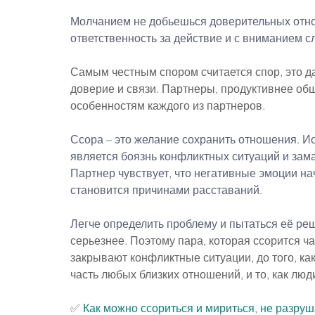
Молчанием не добьешься доверительных отнош
ответственность за действие и с вниманием с
Самым честным спором считается спор, это да
доверие и связи. Партнеры, продуктивнее общ
особенностям каждого из партнеров.
Ссора – это желание сохранить отношения. Ис
является боязнь конфликтных ситуаций и зам
Партнер чувствует, что негативные эмоции на
становится причинами расставаний.
Легче определить проблему и пытаться её ре
ш
серьезнее. Поэтому пара, которая ссорится ч
закрывают конфликтные ситуации, до того, к
часть любых близких отношений, и то, как лю
✅ 
К
ак можно ссориться и мириться, не разру