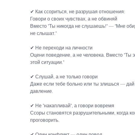
✔
Как ссориться, не разрушая отношения:
Говори о своих чувствах, а не обвиняй
Вместо "Ты никогда не слушаешь!" — "Мне оби
не слышат."
✔
Не переходи на личности
Оцени поведение, а не человека. Вместо "Ты э
этой ситуации."
✔
Слушай, а не только говори
Даже если тебе больно или ты злишься — дай ч
давление.
✔
Не "накапливай", а говори вовремя
Ссоры становятся разрушительными, когда к
проговорить.
✔
Один конфликт — один повод