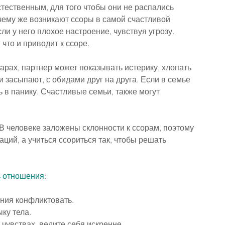
тественным, для того чтобы они не распались 
чему же возникают ссоры в самой счастливой 
и у него плохое настроение, чувствуя угрозу. 
что и приводит к ссоре.
арах, партнер может показывать истерику, хлопать 
и засыпают, с обидами друг на друга. Если в семье 
ь в панику. Счастливые семьи, также могут 
В человеке заложены склонности к ссорам, поэтому 
ций, а учиться ссориться так, чтобы решать 
 
отношения
:
ания конфликтовать.
ку тела.
 чувствах, ведите себя искренне.