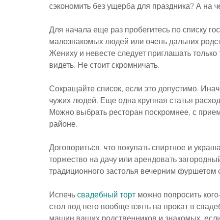
сэкономить без ущерба для праздника? А на ч
Для начала еще раз пробегитесь по списку гос
малознакомых людей или очень дальних родств
Жениху и невесте следует приглашать только 
видеть. Не стоит скромничать.
Сокращайте список, если это допустимо. Инач
чужих людей. Еще одна крупная статья расход
Можно выбрать ресторан поскромнее, с прие
районе. 
Договориться, что покупать спиртное и украша
торжество на дачу или арендовать загородный
традиционного застолья вечерним фуршетом с
Испечь 
свадебный торт
 можно попросить кого
стол под него вообще взять на прокат в сваде
машин ваших родственников и знакомых, если