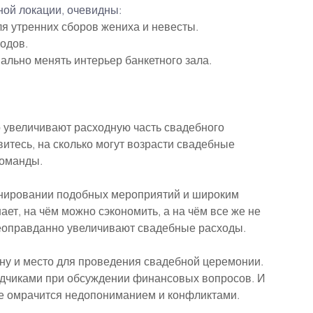
ной локации, очевидны:
ля утренних сборов жениха и невесты.
одов.
нально менять интерьер банкетного зала.
о увеличивают расходную часть свадебного 
витесь, на сколько могут возрасти свадебные 
команды.
нировании подобных мероприятий и широким 
ет, на чём можно сэкономить, а на чём все же не 
неоправданно увеличивают свадебные расходы.
ону и место для проведения свадебной церемонии. 
ядчиками при обсуждении финансовых вопросов. И 
не омрачится недопониманием и конфликтами.