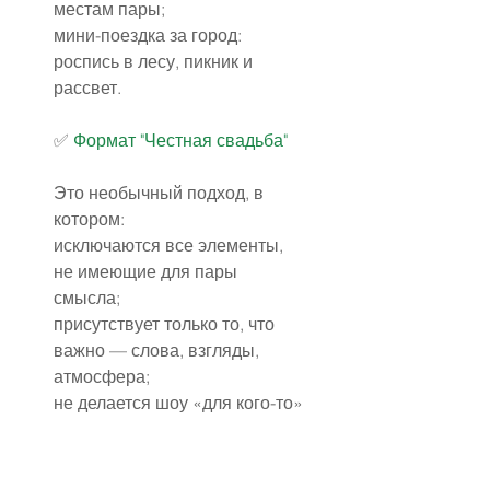
местам пары;
мини-поездка за город: 
роспись в лесу, пикник и 
рассвет.
✅️ 
Формат "Честная свадьба"
Это необычный подход, в 
котором:
исключаются все элементы, 
не имеющие для пары 
смысла;
присутствует только то, что 
важно — слова, взгляды, 
атмосфера;
не делается шоу «для кого-то» 
— всё делается для себя.
Примеры:
– нет тамады — есть ведущий-