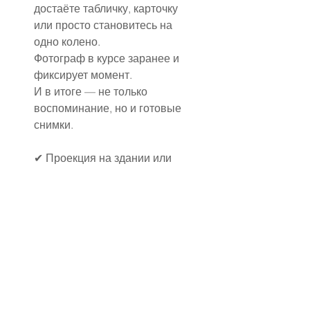
достаёте табличку, карточку 
или просто становитесь на 
одно колено.
Фотограф в курсе заранее и 
фиксирует момент.
И в итоге — не только 
воспоминание, но и готовые 
снимки.
✔ Проекция на здании или 
природе
Если есть возможность — 
можно заказать проектор и 
устроить:
Надпись на фасаде дома, где 
вы гуляете вечером
Проекцию на деревьях в 
парке, мосту, скале и т. п.
Важно: подготовить всё с 