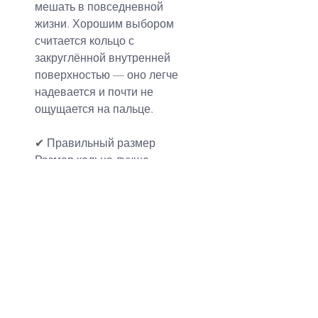
мешать в повседневной 
жизни. Хорошим выбором 
считается кольцо с 
закруглённой внутренней 
поверхностью — оно легче 
надевается и почти не 
ощущается на пальце.
✔ 
Правильный размер
Размер кольца лучше 
подбирать в спокойной 
обстановке и без спешки. 
Пальцы могут отекать из-за 
жары, холода или физической 
активности, поэтому примерку 
стоит проводить в 
нейтральное время дня. Если 
есть сомнения между двумя 
размерами, лучше выбрать 