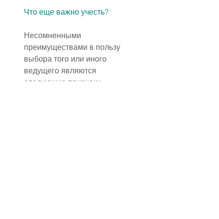
Что еще важно учесть?
Несомненными 
преимуществами в пользу 
выбора того или иного 
ведущего являются 
следующие признаки:
✔ Знакомые, у которых он уже 
вел свадьбу, отзываются о 
нем положительно.
✔ В сети можно найти записи 
видео торжеств, которые он 
проводил.
✔ Умеет работать с разными 
возрастными категориями. 
Особенно это важно, если на 
празднике будет как 
молодежь, так и пожилые 