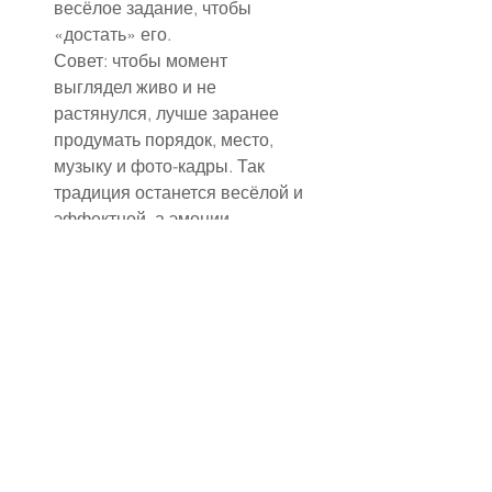
весёлое задание, чтобы 
«достать» его.
Совет: чтобы момент 
выглядел живо и не 
растянулся, лучше заранее 
продумать порядок, место, 
музыку и фото-кадры. Так 
традиция останется весёлой и 
эффектной, а эмоции — 
яркими для всех гостей.
✔ Сценарий бросания букета
⏱ 0:00 – Подготовка
Подружки выстраиваются в 
ряд или полукруг на 
площадке, где будет бросок.
Невеста держит букет и даёт 
короткое вступительное 
слово: «Кому достанется 