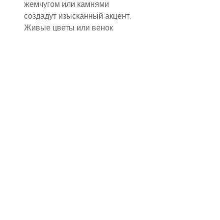
жемчугом или камнями 
создадут изысканный акцент.
Живые цветы или венок 
идеально подойдут для 
свадеб на природе или в 
стиле бохо.
Важно, чтобы украшения 
сочетались с деталями платья 
и не перегружали образ.
✔ Пробная причёска — 
обязательный этап
Даже если вы точно знаете, 
чего хотите, пробная укладка 
поможет понять, как причёска 
будет смотреться в 
реальности. Мастер сможет 
подкорректировать форму, 
подобрать подходящие 