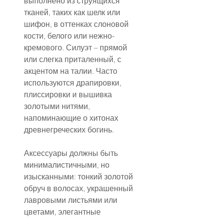
выполнено из струящихся 
тканей, таких как шелк или 
шифон, в оттенках слоновой 
кости, белого или нежно-
кремового. Силуэт – прямой 
или слегка приталенный, с 
акцентом на талии. Часто 
используются драпировки, 
плиссировки и вышивка 
золотыми нитями, 
напоминающие о хитонах 
древнегреческих богинь.
Аксессуары должны быть 
минималистичными, но 
изысканными: тонкий золотой 
обруч в волосах, украшенный 
лавровыми листьями или 
цветами, элегантные 