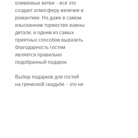
оливковые ветви – все это 
создает атмосферу величия и 
романтики. Но даже в самом 
изысканном торжестве важны 
детали, и одним из самых 
приятных способов выразить 
благодарность гостям 
является правильно 
подобранный подарок.
Выбор подарков для гостей 
на греческой свадьбе – это не 
просто формальность, а 
возможность еще раз 
подчеркнуть атмосферу 
торжества. Отличным 
вариантом станут небольшие 
сувениры, отражающие дух 
Греции: