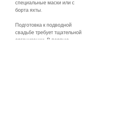
специальные маски или с 
борта яхты.
Подготовка к подводной 
свадьбе требует тщательной 
организации. В первую 
очередь важно пройти 
короткий курс дайвинга, даже 
если вы уже знакомы с 
основами погружений. Также 
стоит продумать экипировку: 
лёгкое платье из струящейся 
ткани, украшения, которые не 
боятся воды, и 
водонепроницаемый макияж. 
Жениху можно выбрать наряд 
в морском стиле или лёгкий 
костюм без галстука. Часто 
пары украшают место 