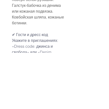
Галстук-бабочка из денима 
или кожаная подвязка.
Ковбойская шляпа, кожаные 
ботинки.
✔ Гости и дресс-код
Укажите в приглашениях: 
«Dress code: джинса и 
свобода» или «Denim 
welcome!»
Гости могут прийти в 
джинсовых куртках, 
сарафанах, платьях, 
комбинезонах.
Отличная идея — 
персонализированные 
джинсовки для гостей 
(например, для подружек 