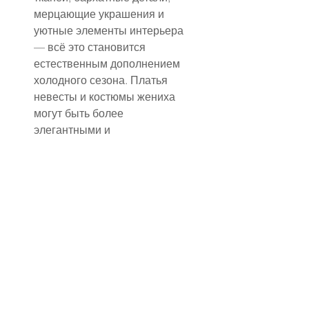
мерцающие украшения и 
уютные элементы интерьера 
— всё это становится 
естественным дополнением 
холодного сезона. Платья 
невесты и костюмы жениха 
могут быть более 
элегантными и 
драматичными, ведь в 
прохладное время года легко 
использовать 
многослойность, накидки, 
шали и стильные аксессуары, 
не опасаясь перегрева.